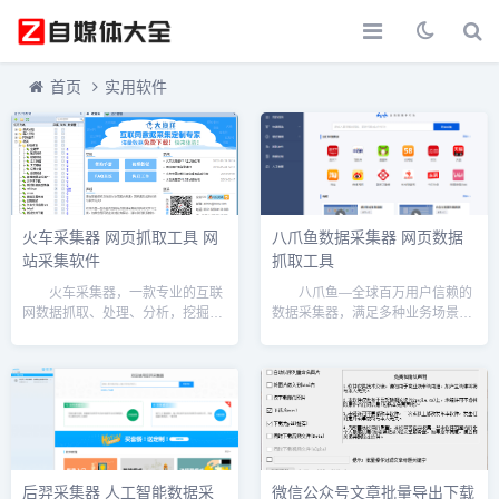
首页
实用软件
火车采集器 网页抓取工具 网
八爪鱼数据采集器 网页数据
站采集软件
抓取工具
火车采集器，一款专业的互联
八爪鱼—全球百万用户信赖的
网数据抓取、处理、分析，挖掘软
数据采集器，满足多种业务场景，
件，可以灵活迅速地抓取网页上散
适合产品、运营、销售、数据分
乱分布的数据信息，并通过一系列
析、政府机关、电商从业者、学术
的分析处理，准确挖掘出所需数
研究等多种身份职业。 简单来
据。火车采集器历经十二年的升级
讲，使用八爪鱼可以非常容易的从
更新，积累了大量用户和...
任何网页精确采集你需要...
后羿采集器 人工智能数据采
微信公众号文章批量导出下载