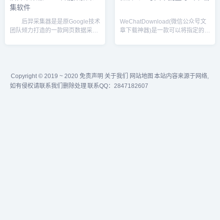
集软件
后羿采集器是是原Google技术
WeChatDownload(微信公众号文
团队倾力打造的一款网页数据采集
章下载神器)是一款可以将指定的微
软件，可视化点选，一键采集网页
信公众号文章内容和图片，视频，
数据，全平台，Win/Mac/Linux都
音乐等都一键下载的神器，如果您
可用，采集和导出全免费，无限制
在从事公众号编辑工作，这款工具
放心用，可后台运行，速度实时显
将让你事半功倍。使用方法 1
示...
下载...
Copyright © 2019 ~ 2020 免责声明 关于我们
网站地图
本站内容来源于网络,
如有侵权请联系我们删除处理
联系QQ：2847182607