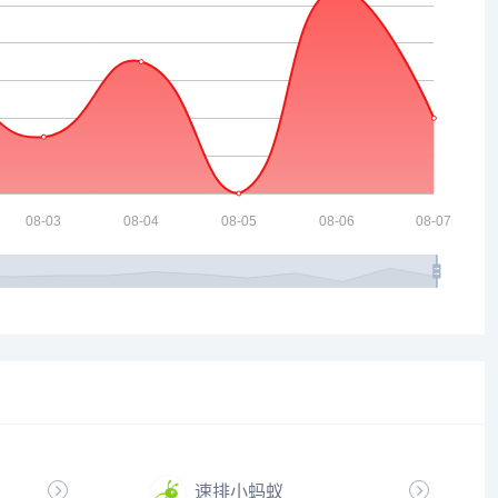
速排小蚂蚁