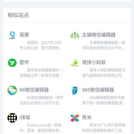
相似站点
易撰
主编微信编辑器
易撰网，2017年10月
主编微信编辑器是一款
份上线以来，基于数据挖掘
非常强大的微信公众平台图
技术为自媒体内容创客提供
文排版工具，主编编辑器工
写作灵感、创作工具的写作
具内置了非常丰富的微信编
壹伴
速排小蚂蚁
连接，现已成为中国用户最
辑素材以及模板，可以让你
多的内容创客的工具平
游刃有余的面对微信文章编
壹伴微信编辑器插件:一
速排小蚂蚁编辑器是河
台 易撰提供以下几项服
辑和排版。...
键排版让你一秒钟完成微信
南九鲸网络科技有限公司开
务： 1)基于互联网大数
排版、多公众号管理、定时
发的一款微信图文在线排版
据的...
群发、一键图文转载、GIF
小助手，专业提供微信图文
96微信编辑器
365微信编辑器
动图一键上传、公众号数据
素材编辑模板，致力于微信
分析,公众号运营工具。
文章排版美化，大幅度提升
96微信编辑器是一款专
365编辑器是微梦传媒
壹伴小插件是一款简单好用
微信图文内容的编辑效率。
业强大的微信公众平台在线
旗下的一款微信编辑器,拥有
的微信图文编辑器，你可以
速排小蚂蚁编辑器一直在致
编辑排版工具，提供手机预
海量正版素材、模板,动图图
使...
力于提供...
览功能，让用户在微信图
库,提供文章一键排版,微信
i排版
秀米
文、文章、内容排版、文本
图文美化和公众号内容编辑
编辑、素材编辑上更加方
功能,支持实时预览,一键秒
iPaiban.com是一款高
秀米为广大用户提供两
便。5 1、操作简单，选
刷,多平台一键同步,实现新
效、简洁、美观的微信图文
款移动营销物料制作工具：