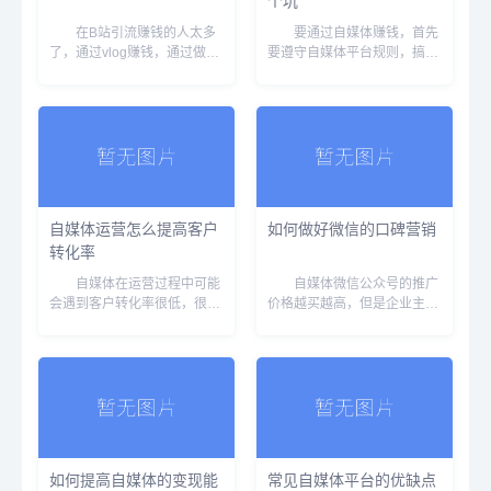
个坑
在B站引流赚钱的人太多
要通过自媒体赚钱，首先
了，通过vlog赚钱，通过做项
要遵守自媒体平台规则，搞清
目引流。针对主题和目标不
楚自媒体平台的规则，什么能
同，做法也不一样。我在操作
做，什么不能做。若不了解平
项目，所以以引流的方式在
台规则直接开始干，很可能导
做。下面分享的正是现在操作
致违规，被扣分或者被封号。
的方法。B站的流量也是非常
下面分享一下做自媒体前期应
大，而且转化相对也...
注意事项，了解哪些...
自媒体运营怎么提高客户
如何做好微信的口碑营销
转化率
自媒体在运营过程中可能
自媒体微信公众号的推广
会遇到客户转化率很低，很多
价格越买越高，但是企业主还
时候都感觉不到问题所在，到
是乐此不疲的在微信公众号进
底该怎么才能提高自媒体的客
行网络推广。 微信营销最
户转化率呢？ 要解决这个
大的一个特点是时间碎片化，
问题可以从以下方面入
这对于之前的PC端而言，浏
手： 1、吸引注意力
览内容和获取信息不再那么繁
要提高客户的转化率，最基...
琐.所以微信公众号...
如何提高自媒体的变现能
常见自媒体平台的优缺点