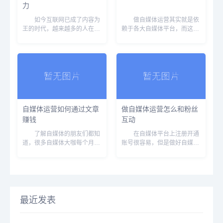
力
如今互联网已成了内容为
做自媒体运营其实就是依
王的时代，越来越多的人在互
赖于各大自媒体平台，而这些
联网上开启了自己的自媒体平
用户基数相对较多，如微信公
台，由于互联网门槛较低，每
众号、头条号、以及简书、知
个人都可以把知识转变成金
乎、豆瓣等。想要做好自媒体
钱。这部分原因导致自媒体平
营销，这些平台的优缺点就必
台人已经越来越多，自媒体行
须要了解。 一、微信公众
业发展也非常火热。 ...
号 微信公众平台...
自媒体运营如何通过文章
做自媒体运营怎么和粉丝
赚钱
互动
了解自媒体的朋友们都知
在自媒体平台上注册开通
道，很多自媒体大咖每个月日
账号很容易，但是做好自媒体
更一到两篇文章就能轻松月入
营销却没那么容易。好的自媒
过万。其实归根结底还是因为
体营销方式可以让个人甚至是
自媒体的用户基数，只要你的
企业持续赚钱。而想要做好自
文章能打动读者，你就能通过
媒体营销，自然也是要依附于
自媒体来赚钱。 自媒体人
粉丝，与粉丝互动就非常重
人都可以做，但是做...
要。 下面给大家介...
最近发表